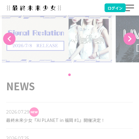
ログイン
Item
NEWS
1
of
6
2026.07.29
最終未来少女『AI PLANET in 福岡 #1』開催決定！
2026.07.25