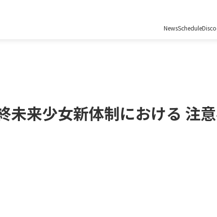
News
Schedule
Disc
新］最終未来少女新体制における 