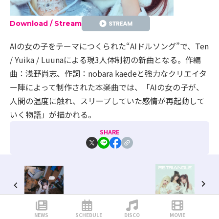
Download / Stream
AIの女の子をテーマにつくられた“AIドルソング”で、Ten
/ Yuika / Luunaによる現3人体制初の新曲となる。作編
曲：浅野尚志、作詞：nobara kaedeと強力なクリエイタ
ー陣によって制作された本楽曲では、「AIの女の子が、
人間の温度に触れ、スリープしていた感情が再起動して
いく物語」が描かれる。
SHARE
NEWS
SCHEDULE
DISCO
MOVIE