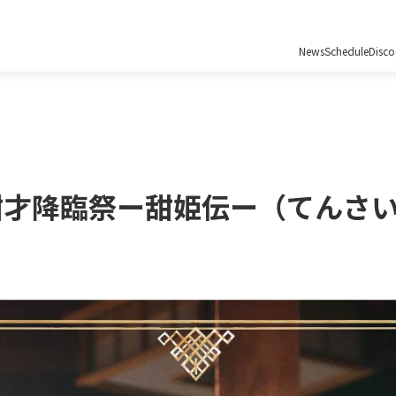
News
Schedule
Disc
VE『甜才降臨祭ー甜姫伝ー（てんさ