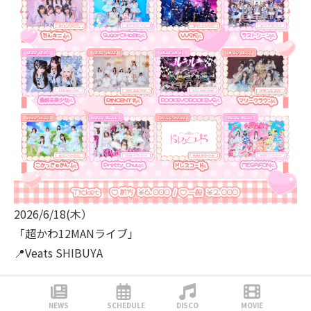
2026/6/18(木）
「超かわ12MANライブ」
📍Veats SHIBUYA
OPEN 15:00 / START 15:40
NEWS
SCHEDULE
DISCO
MOVIE