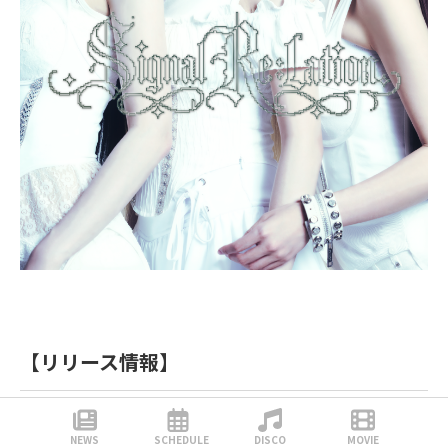
【リリース情報】
◆Signal Re:lation
NEWS
SCHEDULE
DISCO
MOVIE