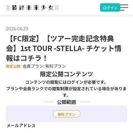
ログイン
2026.06.29
【FC限定】【ツアー完走記念特典
会】1st TOUR -STELLA- チケット情
報はコチラ！
会員プラン: 有料プラン
限定公開
限定公開コンテンツ
コンテンツの閲覧にはログインが必要です。
プランや会員ランクでの閲覧制限が設定されている場合がありま
す。
公開範囲
有料プラン
メールアドレス