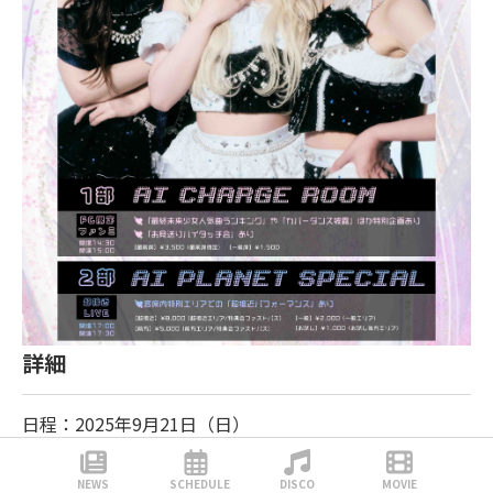
詳細
日程：2025年9月21日（日）
会場：Veats Shibuya（東京都渋谷区宇田川町３３−１ グ
ランド東京渋谷ビル）
NEWS
SCHEDULE
DISCO
MOVIE